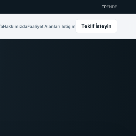
TR
EN
DE
Teklif İsteyin
fa
Hakkımızda
Faaliyet Alanları
İletişim