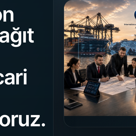
on
kağıt
cari
oruz.