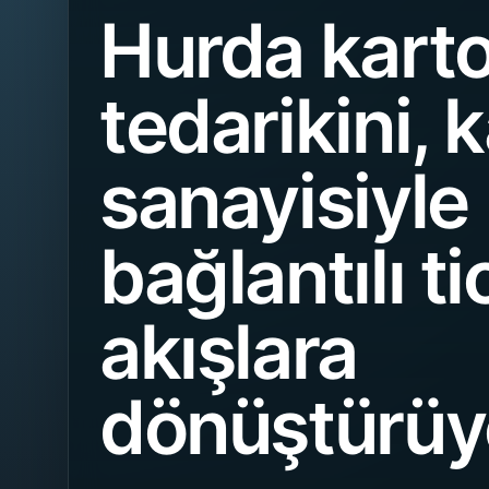
Hurda kart
tedarikini, 
sanayisiyle
bağlantılı ti
akışlara
dönüştürüy