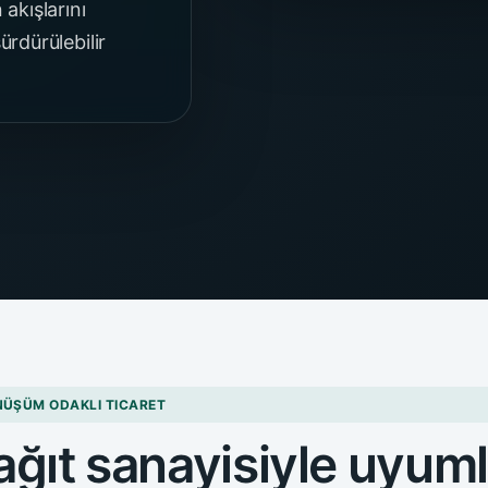
akışlarını
ürdürülebilir
NÜŞÜM ODAKLI TICARET
ağıt sanayisiyle uyu