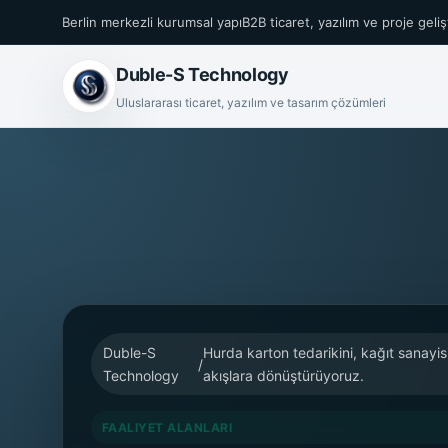
Berlin merkezli kurumsal yapı
B2B ticaret, yazılım ve proje geli
Duble-S Technology
Uluslararası ticaret, yazılım ve tasarım çözümleri
Duble-S
Hurda karton tedarikini, kağıt sanayisiy
/
Technology
akışlara dönüştürüyoruz.
FAALIYET ALANLARI