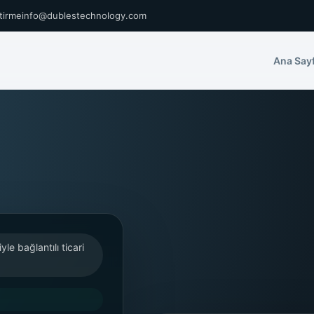
ştirme
info@dublestechnology.com
Ana Say
le bağlantılı ticari